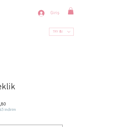
Giriş
TRY (₺)
eklik
İndirimli
,80
Fiyat
%5 indirim