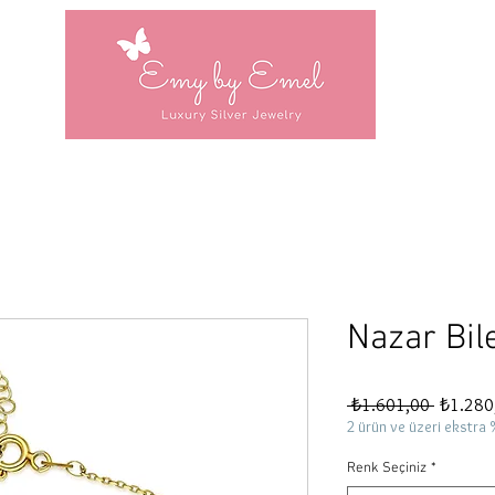
Nazar Bil
Normal
 ₺1.601,00 
₺1.280
Fiyat
2 ürün ve üzeri ekstra 
Renk Seçiniz
*