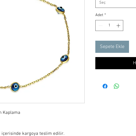
Seç
Adet
*
Sepete Ekle
H
n Kaplama

 içerisinde kargoya teslim edilir.