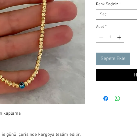
Renk Seçiniz
*
Seç
Adet
*
Sepete Ekle
H
ın kaplama

iş günü içerisinde kargoya teslim edilir.