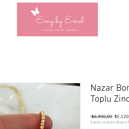
Nazar Bon
Toplu Zinc
Normal
 ₺6.900,00 
₺5.520
Fiyat
2 ürün ve üzeri ekstra 