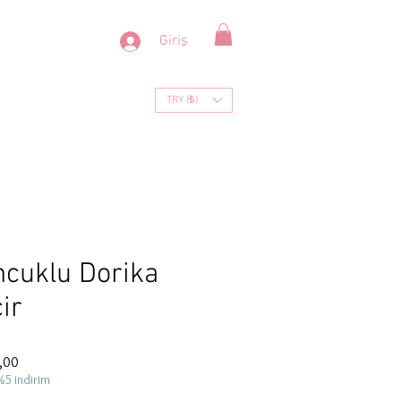
Giriş
TRY (₺)
cuklu Dorika
ir
İndirimli
,00
Fiyat
%5 indirim