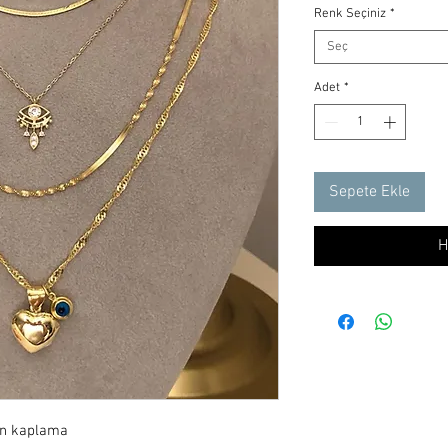
Renk Seçiniz
*
Seç
Adet
*
Sepete Ekle
H
ın kaplama