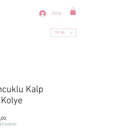
Giriş
TRY (₺)
cuklu Kalp
 Kolye
İndirimli
,00
Fiyat
%5 indirim