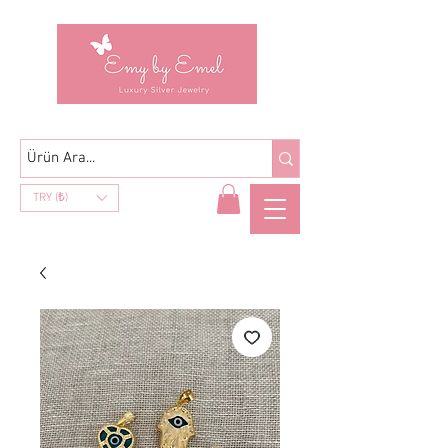
TRY (₺)