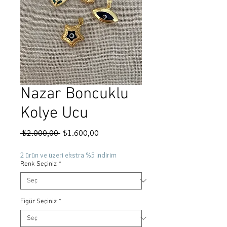
Nazar Boncuklu
Kolye Ucu
Normal
İndirimli
 ₺2.000,00 
₺1.600,00
Fiyat
Fiyat
2 ürün ve üzeri ekstra %5 indirim
Renk Seçiniz
*
Figür Seçiniz
*