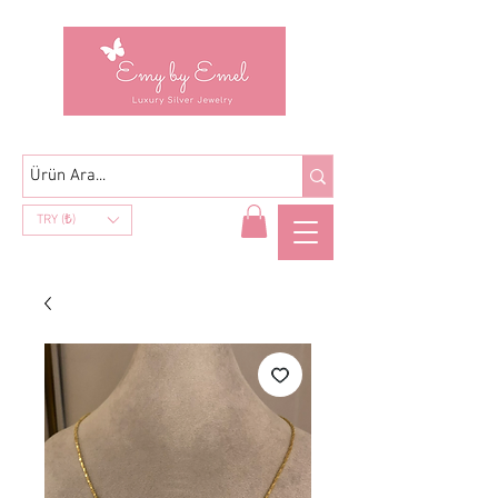
TRY (₺)