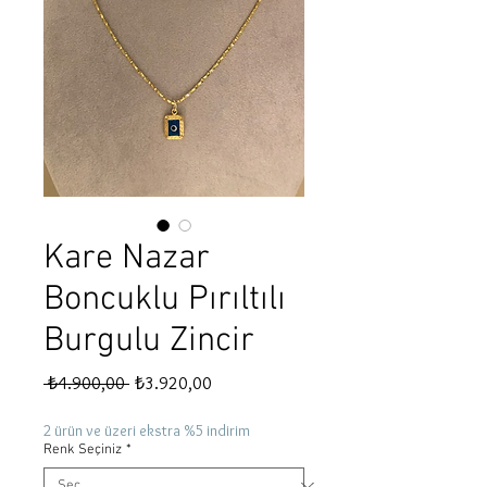
Kare Nazar
Boncuklu Pırıltılı
Burgulu Zincir
Normal
İndirimli
 ₺4.900,00 
₺3.920,00
Fiyat
Fiyat
2 ürün ve üzeri ekstra %5 indirim
Renk Seçiniz
*