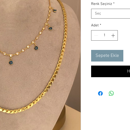
Renk Seçiniz
*
Seç
Adet
*
Sepete Ekle
H