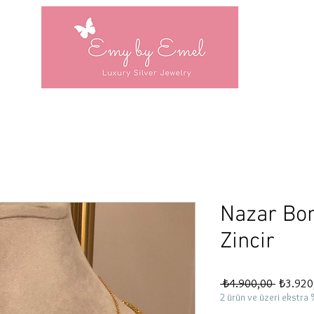
Nazar Bon
Zincir
Normal
 ₺4.900,00 
₺3.920
Fiyat
2 ürün ve üzeri ekstra 