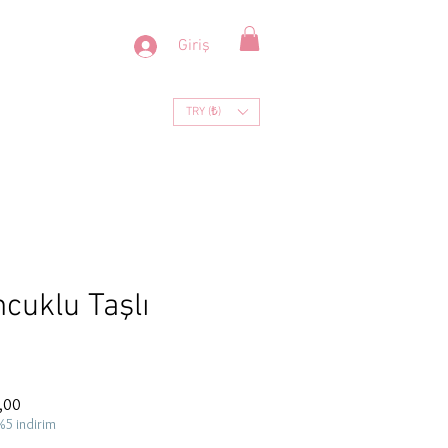
Giriş
TRY (₺)
cuklu Taşlı
İndirimli
,00
Fiyat
%5 indirim