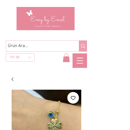
TRY (₺)