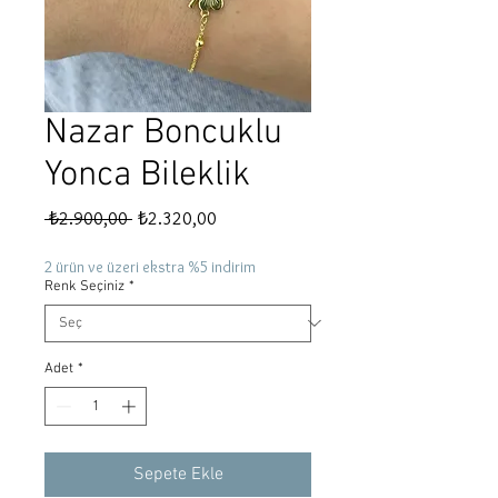
Nazar Boncuklu
Yonca Bileklik
Normal
İndirimli
 ₺2.900,00 
₺2.320,00
Fiyat
Fiyat
2 ürün ve üzeri ekstra %5 indirim
Renk Seçiniz
*
Adet
*
Sepete Ekle