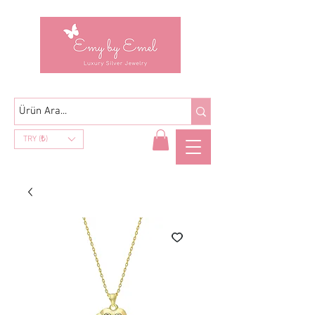
TRY (₺)