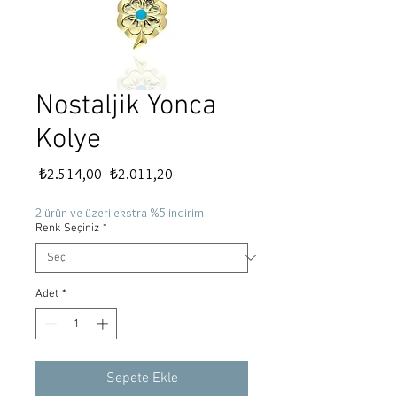
Nostaljik Yonca
Kolye
Normal
İndirimli
 ₺2.514,00 
₺2.011,20
Fiyat
Fiyat
2 ürün ve üzeri ekstra %5 indirim
Renk Seçiniz
*
Adet
*
Sepete Ekle