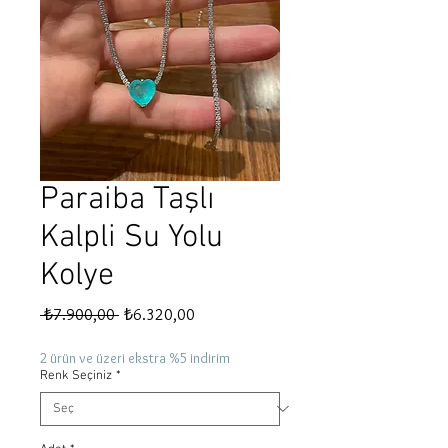
Paraiba Taşlı
Kalpli Su Yolu
Kolye
Normal
İndirimli
 ₺7.900,00 
₺6.320,00
Fiyat
Fiyat
2 ürün ve üzeri ekstra %5 indirim
Renk Seçiniz
*