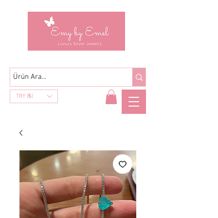
TRY (₺)