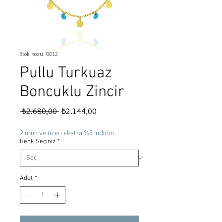
Stok kodu: 0012
Pullu Turkuaz
Boncuklu Zincir
Normal
İndirimli
 ₺2.680,00 
₺2.144,00
Fiyat
Fiyat
2 ürün ve üzeri ekstra %5 indirim
Renk Seçiniz
*
Adet
*