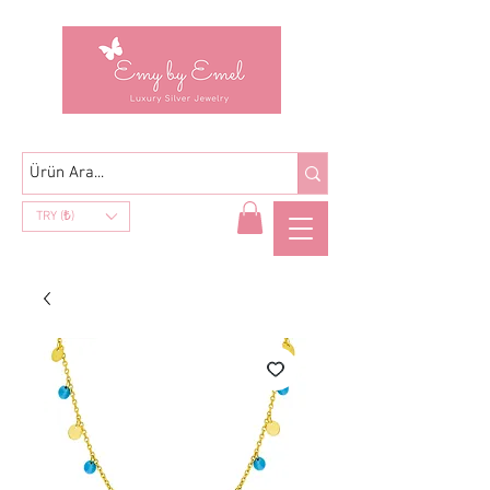
TRY (₺)