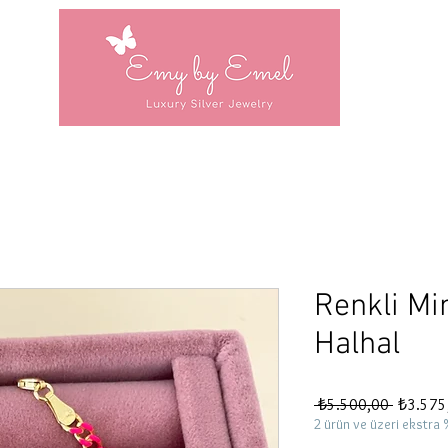
Renkli Mi
Halhal
Normal
 ₺5.500,00 
₺3.575
Fiyat
2 ürün ve üzeri ekstra 