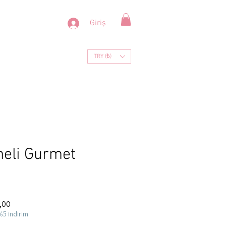
Giriş
TRY (₺)
neli Gurmet
İndirimli
,00
Fiyat
%5 indirim