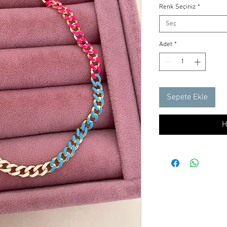
Renk Seçiniz
*
Seç
Adet
*
Sepete Ekle
H