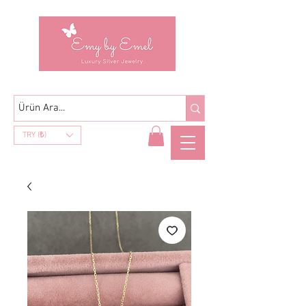
TRY (₺)