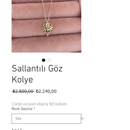
Sallantılı Göz
Kolye
Normal
İndirimli
 ₺2.800,00 
₺2.240,00
Fiyat
Fiyat
2 ürün ve üzeri ekstra %5 indirim
Renk Seçiniz
*