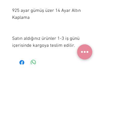
925 ayar gümüş üzer 14 Ayar Altın 
Kaplama

Satın aldığınız ürünler 1-3 iş günü 
içerisinde kargoya teslim edilir.
+ 90 531
922 98 30
Instagram Shop
Üyelik Sözleşmesi
Teslimat ve İade
Gizlilik Politikası