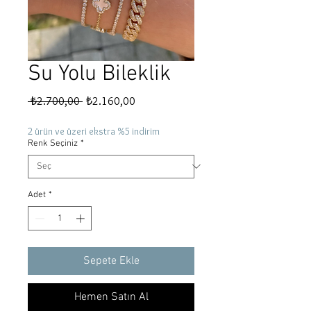
Su Yolu Bileklik
Normal
İndirimli
 ₺2.700,00 
₺2.160,00
Fiyat
Fiyat
2 ürün ve üzeri ekstra %5 indirim
Renk Seçiniz
*
Adet
*
Sepete Ekle
Hemen Satın Al