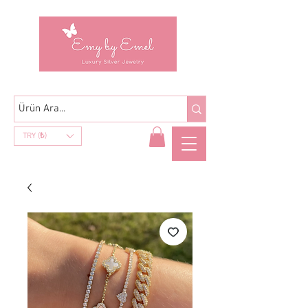
TRY (₺)