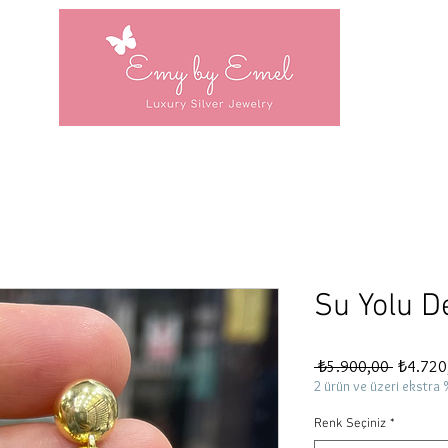
Su Yolu D
Normal
 ₺5.900,00 
₺4.720
Fiyat
2 ürün ve üzeri ekstra 
Renk Seçiniz
*