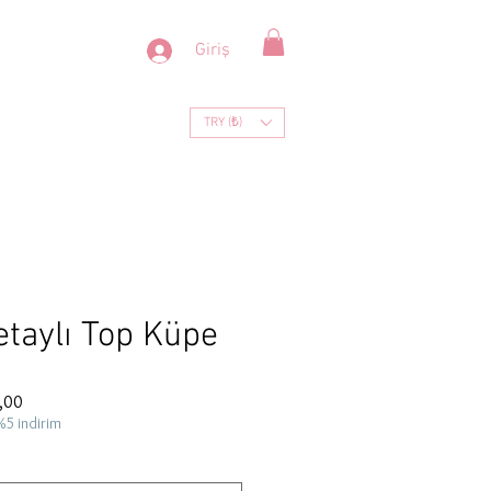
Giriş
TRY (₺)
etaylı Top Küpe
İndirimli
,00
Fiyat
%5 indirim