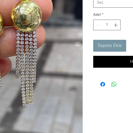
Seç
Adet
*
Sepete Ekle
H