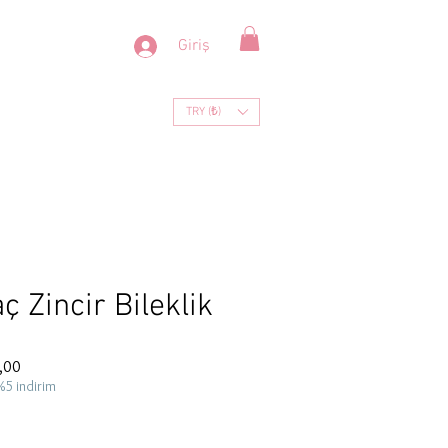
Giriş
TRY (₺)
aç Zincir Bileklik
İndirimli
,00
Fiyat
%5 indirim