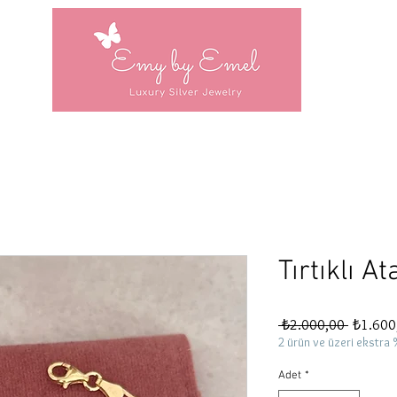
Tırtıklı At
Normal
 ₺2.000,00 
₺1.600
Fiyat
2 ürün ve üzeri ekstra 
Adet
*