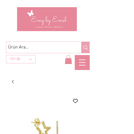
TRY (₺)