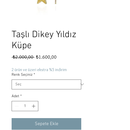
Taşlı Dikey Yıldız
Küpe
Normal
İndirimli
 ₺2.000,00 
₺1.600,00
Fiyat
Fiyat
2 ürün ve üzeri ekstra %5 indirim
Renk Seçiniz
*
Adet
*
Sepete Ekle