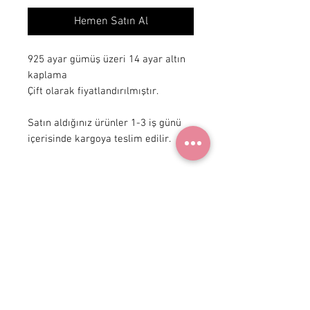
Hemen Satın Al
925 ayar gümüş üzeri 14 ayar altın 
kaplama

Çift olarak fiyatlandırılmıştır.

Satın aldığınız ürünler 1-3 iş günü 
içerisinde kargoya teslim edilir.
+ 90 531
922 98 30
Instagram Shop
Üyelik Sözleşmesi
Teslimat ve İade