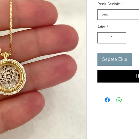
Renk Seçiniz
*
Seç
Adet
*
Sepete Ekle
H