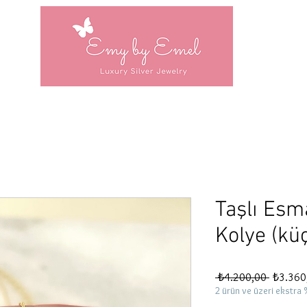
Taşlı Esm
Kolye (kü
Normal
 ₺4.200,00 
₺3.360
Fiyat
2 ürün ve üzeri ekstra 