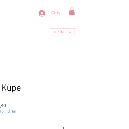
Giriş
TRY (₺)
p Küpe
İndirimli
,40
Fiyat
%5 indirim