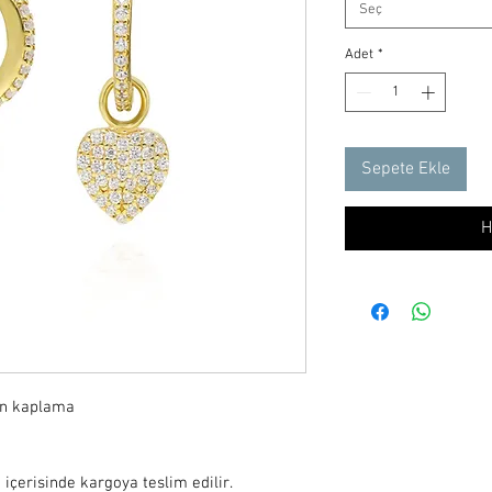
Seç
Adet
*
Sepete Ekle
H
ın kaplama

 içerisinde kargoya teslim edilir.