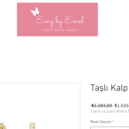
Taşlı Kal
Normal
 ₺1.283,00 
₺1.026
Fiyat
2 ürün ve üzeri ekstra 
Renk Seçiniz
*