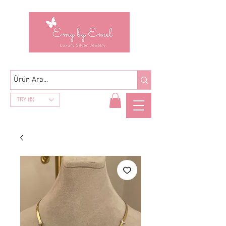
TRY (₺)