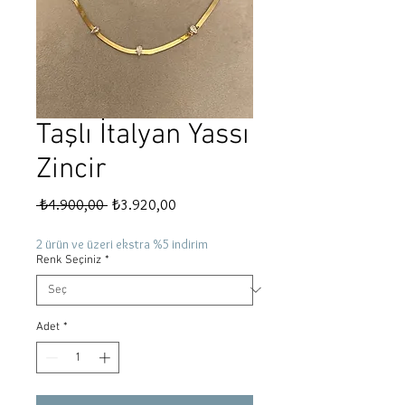
Taşlı İtalyan Yassı
Zincir
Normal
İndirimli
 ₺4.900,00 
₺3.920,00
Fiyat
Fiyat
2 ürün ve üzeri ekstra %5 indirim
Renk Seçiniz
*
Adet
*