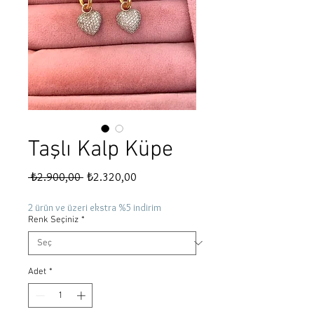
Taşlı Kalp Küpe
Normal
İndirimli
 ₺2.900,00 
₺2.320,00
Fiyat
Fiyat
2 ürün ve üzeri ekstra %5 indirim
Renk Seçiniz
*
Adet
*