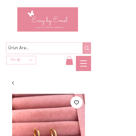
TRY (₺)