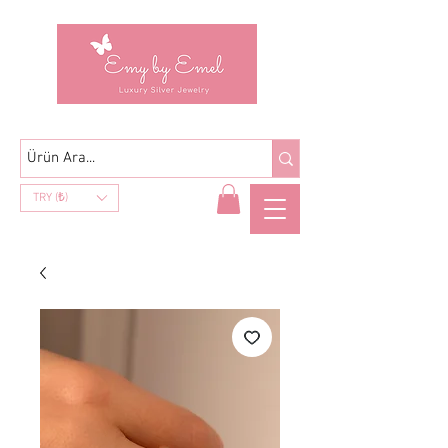
TRY (₺)