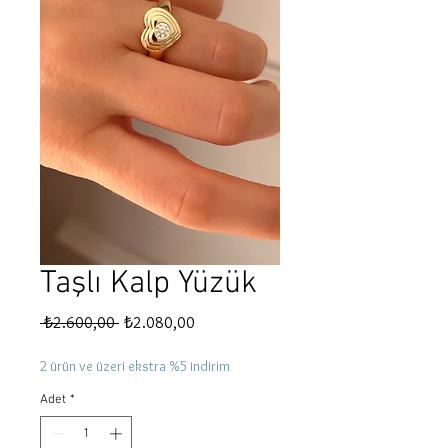
Taşlı Kalp Yüzük
Normal
İndirimli
 ₺2.600,00 
₺2.080,00
Fiyat
Fiyat
2 ürün ve üzeri ekstra %5 indirim
Adet
*