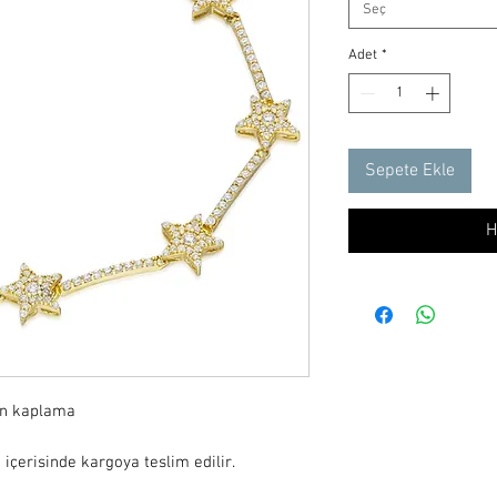
Seç
Adet
*
Sepete Ekle
H
ın kaplama
 içerisinde kargoya teslim edilir.