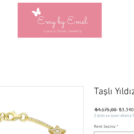
Taşlı Yıldı
Normal
 ₺4.175,00 
₺3.340
Fiyat
2 ürün ve üzeri ekstra 
Renk Seçiniz
*