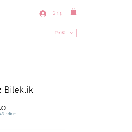
Giriş
TRY (₺)
z Bileklik
İndirimli
,00
Fiyat
%5 indirim