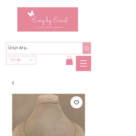
TRY (₺)