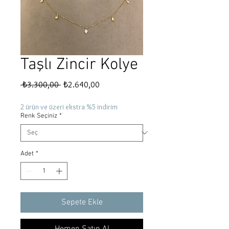
Taşlı Zincir Kolye
Normal
İndirimli
 ₺3.300,00 
₺2.640,00
Fiyat
Fiyat
2 ürün ve üzeri ekstra %5 indirim
Renk Seçiniz
*
Adet
*
Sepete Ekle