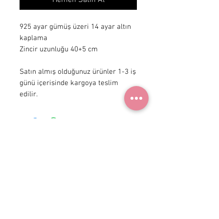
Hemen Satın Al
925 ayar gümüş üzeri 14 ayar altın 
kaplama

Zincir uzunluğu 40+5 cm

Satın almış olduğunuz ürünler 1-3 iş 
günü içerisinde kargoya teslim 
edilir.
+ 90 531
922 98 30
Instagram Shop
Üyelik Sözleşmesi
Teslimat ve İade