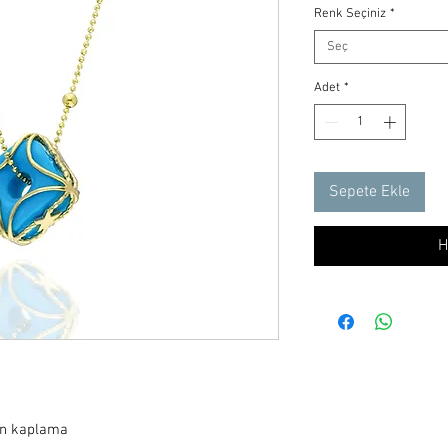
Renk Seçiniz
*
Seç
Adet
*
Sepete Ekle
H
ın kaplama
