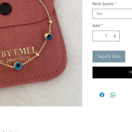
Renk Seçiniz
*
Seç
Adet
*
Sepete Ekle
H