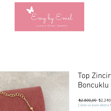
Top Zincir
Boncuklu 
Normal
 ₺2.800,00 
₺2.240
Fiyat
2 ürün ve üzeri ekstra 