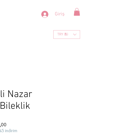
Giriş
TRY (₺)
li Nazar
Bileklik
İndirimli
,00
Fiyat
%5 indirim