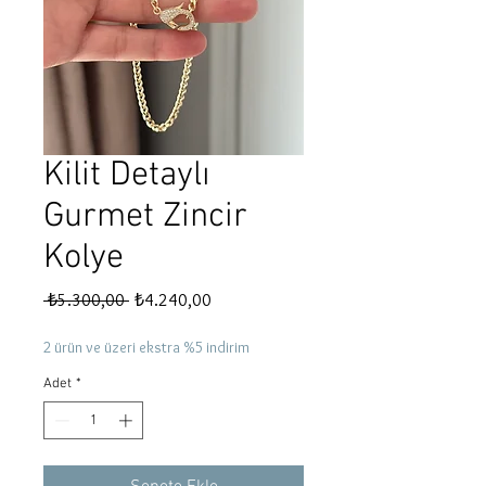
Kilit Detaylı
Gurmet Zincir
Kolye
Normal
İndirimli
 ₺5.300,00 
₺4.240,00
Fiyat
Fiyat
2 ürün ve üzeri ekstra %5 indirim
Adet
*