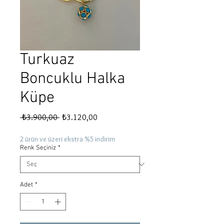
Turkuaz
Boncuklu Halka
Küpe
Normal
İndirimli
 ₺3.900,00 
₺3.120,00
Fiyat
Fiyat
2 ürün ve üzeri ekstra %5 indirim
Renk Seçiniz
*
Adet
*