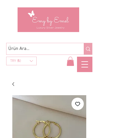
TRY (₺)