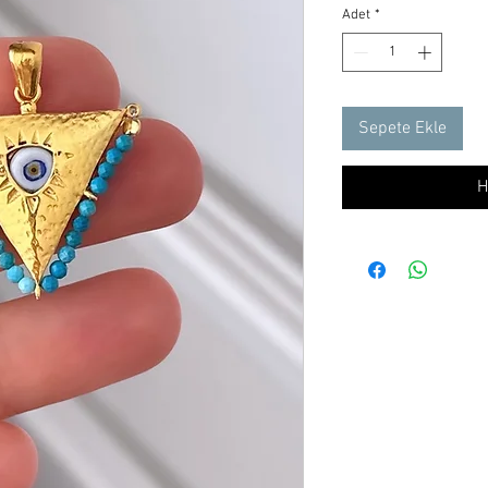
Adet
*
Sepete Ekle
H