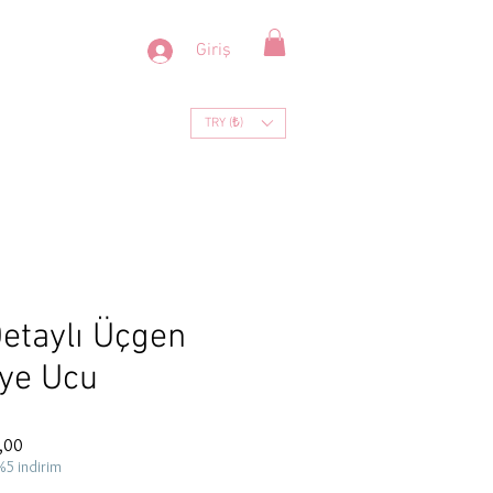
Giriş
TRY (₺)
etaylı Üçgen
ye Ucu
İndirimli
,00
Fiyat
%5 indirim