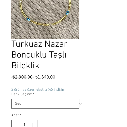
Turkuaz Nazar
Boncuklu Taşlı
Bileklik
Normal
İndirimli
 ₺2.300,00 
₺1.840,00
Fiyat
Fiyat
2 ürün ve üzeri ekstra %5 indirim
Renk Seçiniz
*
Adet
*