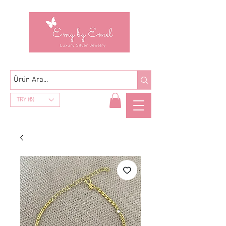
TRY (₺)