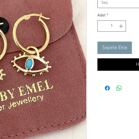
Seç
Adet
*
Sepete Ekle
H