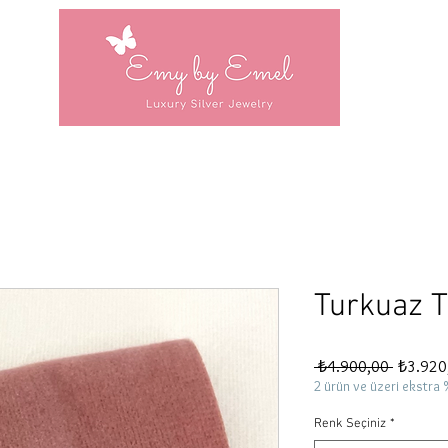
Turkuaz T
Normal
 ₺4.900,00 
₺3.920
Fiyat
2 ürün ve üzeri ekstra 
Renk Seçiniz
*