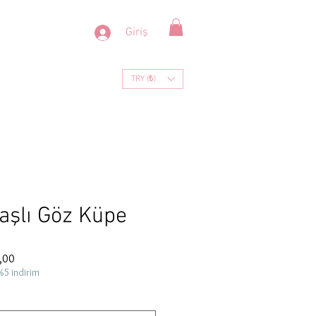
Giriş
TRY (₺)
aşlı Göz Küpe
İndirimli
,00
Fiyat
%5 indirim