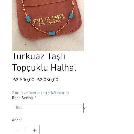
Turkuaz Taşlı
Topçuklu Halhal
Normal
İndirimli
 ₺2.600,00 
₺2.080,00
Fiyat
Fiyat
2 ürün ve üzeri ekstra %5 indirim
Renk Seçiniz
*
Adet
*