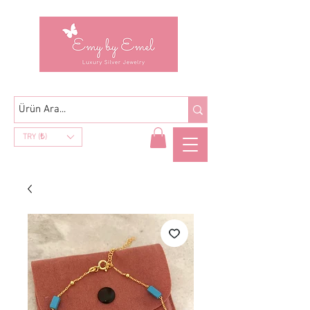
TRY (₺)