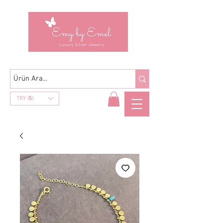
TRY (₺)