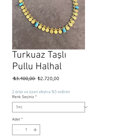
Turkuaz Taşlı
Pullu Halhal
Normal
İndirimli
 ₺3.400,00 
₺2.720,00
Fiyat
Fiyat
2 ürün ve üzeri ekstra %5 indirim
Renk Seçiniz
*
Adet
*