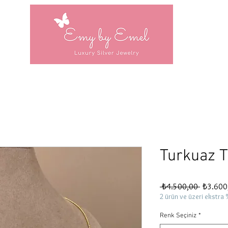
Turkuaz Ta
Normal
 ₺4.500,00 
₺3.600
Fiyat
2 ürün ve üzeri ekstra 
Renk Seçiniz
*