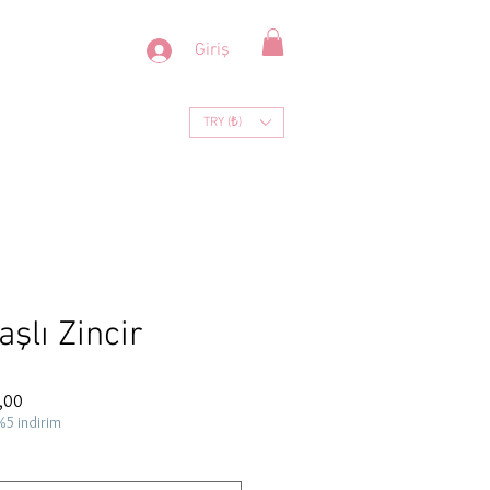
Giriş
TRY (₺)
şlı Zincir
İndirimli
,00
Fiyat
%5 indirim