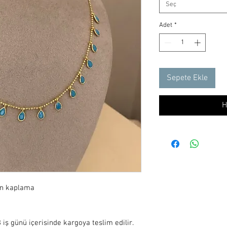
Seç
Adet
*
Sepete Ekle
H
ın kaplama

iş günü içerisinde kargoya teslim edilir.