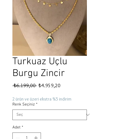
Turkuaz Uçlu
Burgu Zincir
Normal
İndirimli
 ₺6.199,00 
₺4.959,20
Fiyat
Fiyat
2 ürün ve üzeri ekstra %5 indirim
Renk Seçiniz
*
Adet
*