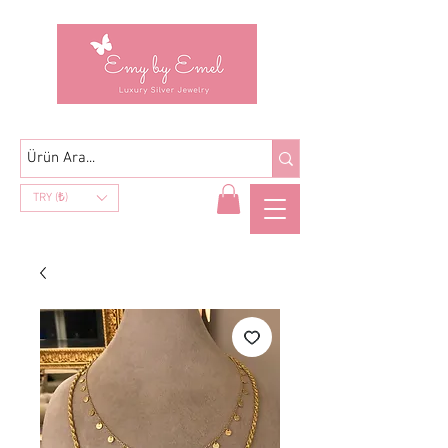
TRY (₺)