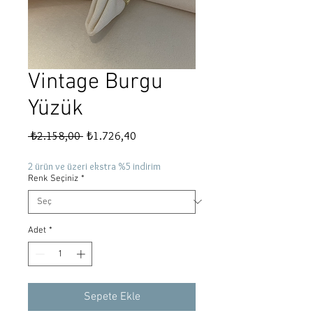
Vintage Burgu
Yüzük
Normal
İndirimli
 ₺2.158,00 
₺1.726,40
Fiyat
Fiyat
2 ürün ve üzeri ekstra %5 indirim
Renk Seçiniz
*
Adet
*
Sepete Ekle