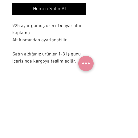
Hemen Satın Al
925 ayar gümüş üzeri 14 ayar altın 
kaplama

Alt kısmından ayarlanabilir.

Satın aldığınız ürünler 1-3 iş günü 
içerisinde kargoya teslim edilir.
+ 90 531
922 98 30
Instagram Shop
Üyelik Sözleşmesi
Teslimat ve İade