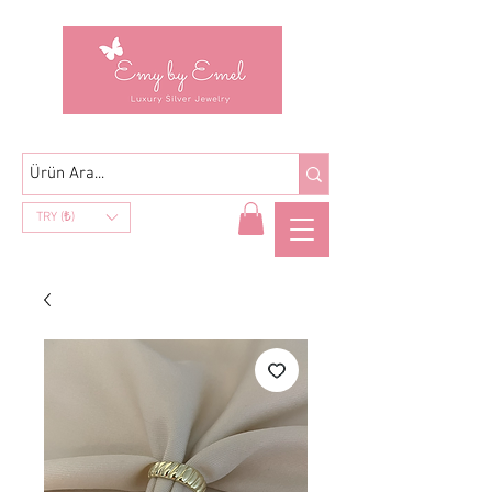
TRY (₺)