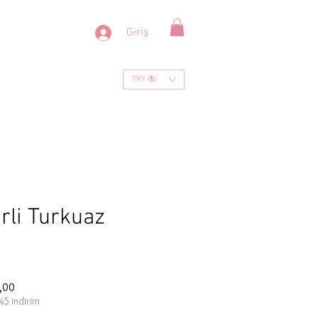
Giriş
TRY (₺)
irli Turkuaz
İndirimli
,00
Fiyat
%5 indirim