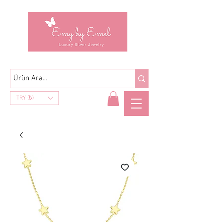
TRY (₺)