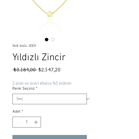
Stok kodu: 0005
Yıldızlı Zincir
Normal
İndirimli
 ₺3.184,00 
₺2.547,20
Fiyat
Fiyat
2 ürün ve üzeri ekstra %5 indirim
Renk Seçiniz
*
Adet
*