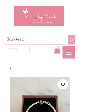
TRY (₺)