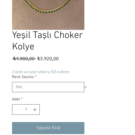
Yeşil Taşlı Choker
Kolye
Normal
İndirimli
 ₺4.900,00 
₺3.920,00
Fiyat
Fiyat
2 ürün ve üzeri ekstra %5 indirim
Renk Seçiniz
*
Adet
*
Sepete Ekle