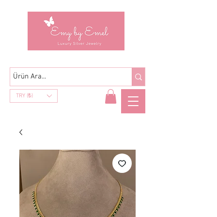
TRY (₺)