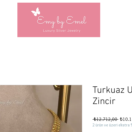
Turkuaz U
Zincir
Normal
 ₺12.712,00 
₺10.1
Fiyat
2 ürün ve üzeri ekstra 