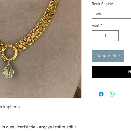
Renk Seçiniz
*
Seç
Adet
*
Sepete Ekle
H
ın kaplama

iş günü içerisinde kargoya teslim edilir.