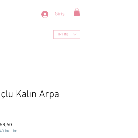
Giriş
TRY (₺)
çlu Kalın Arpa
İndirimli
69,60
Fiyat
%5 indirim