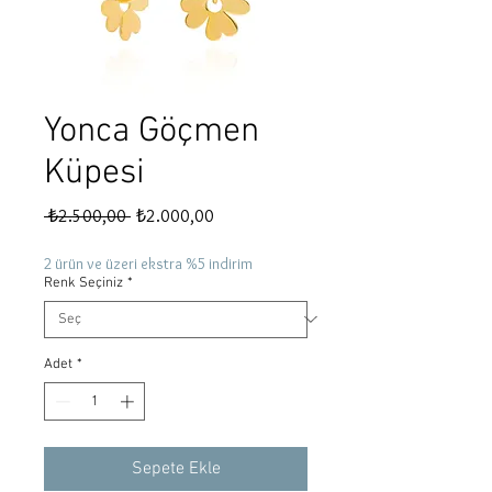
Yonca Göçmen
Küpesi
Normal
İndirimli
 ₺2.500,00 
₺2.000,00
Fiyat
Fiyat
2 ürün ve üzeri ekstra %5 indirim
Renk Seçiniz
*
Adet
*
Sepete Ekle