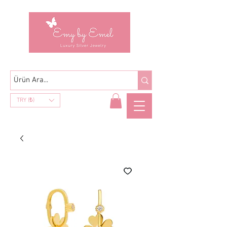
TRY (₺)