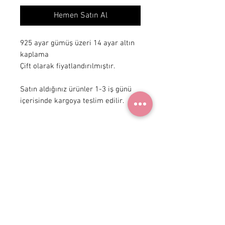
Hemen Satın Al
925 ayar gümüş üzeri 14 ayar altın 
kaplama

Çift olarak fiyatlandırılmıştır.

Satın aldığınız ürünler 1-3 iş günü 
içerisinde kargoya teslim edilir.
+ 90 531
922 98 30
Instagram Shop
Üyelik Sözleşmesi
Teslimat ve İade