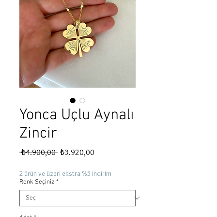
Yonca Uçlu Aynalı
Zincir
Normal
İndirimli
 ₺4.900,00 
₺3.920,00
Fiyat
Fiyat
2 ürün ve üzeri ekstra %5 indirim
Renk Seçiniz
*