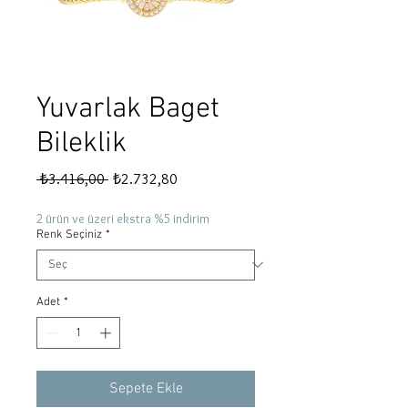
Yuvarlak Baget
Bileklik
Normal
İndirimli
 ₺3.416,00 
₺2.732,80
Fiyat
Fiyat
2 ürün ve üzeri ekstra %5 indirim
Renk Seçiniz
*
Adet
*
Sepete Ekle