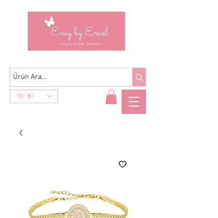
TRY (₺)