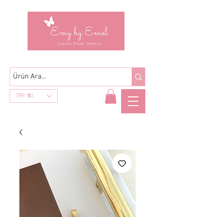
TRY (₺)