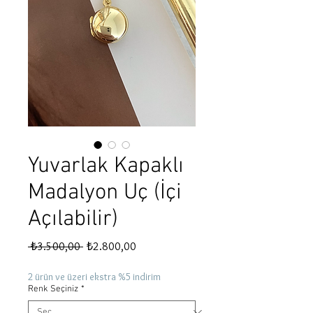
Yuvarlak Kapaklı
Madalyon Uç (İçi
Açılabilir)
Normal
İndirimli
 ₺3.500,00 
₺2.800,00
Fiyat
Fiyat
2 ürün ve üzeri ekstra %5 indirim
Renk Seçiniz
*