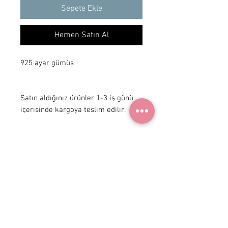
Sepete Ekle
Hemen Satın Al
925 ayar gümüş 

Satın aldığınız ürünler 1-3 iş günü 
içerisinde kargoya teslim edilir.
+ 90 531
922 98 30
Instagram Shop
Üyelik Sözleşmesi