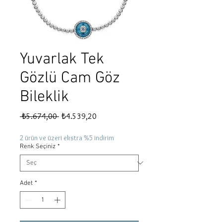
Yuvarlak Tek
Gözlü Cam Göz
Bileklik
Normal
İndirimli
 ₺5.674,00 
₺4.539,20
Fiyat
Fiyat
2 ürün ve üzeri ekstra %5 indirim
Renk Seçiniz
*
Adet
*