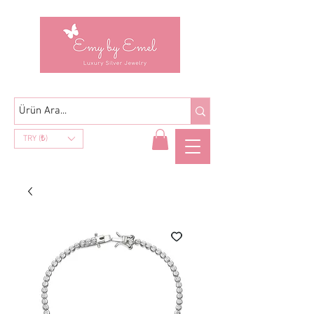
TRY (₺)