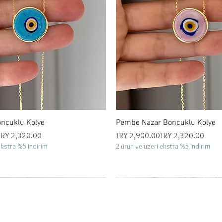
Quick View
Quick View
oncuklu Kolye
Pembe Nazar Boncuklu Kolye
Regular Price
Sale Price
TRY 2,320.00
TRY 2,900.00
TRY 2,320.00
ekstra %5 indirim
2 ürün ve üzeri ekstra %5 indirim