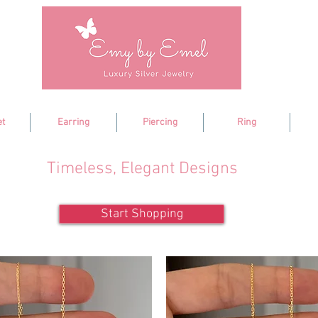
et
Earring
Piercing
Ring
Timeless, Elegant Designs
Start Shopping