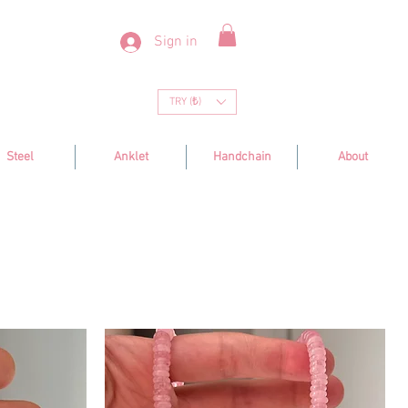
Sign in
TRY (₺)
Steel
Anklet
Handchain
About