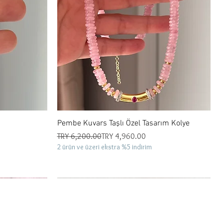
Quick View
Pembe Kuvars Taşlı Özel Tasarım Kolye
Regular Price
Sale Price
TRY 6,200.00
TRY 4,960.00
2 ürün ve üzeri ekstra %5 indirim