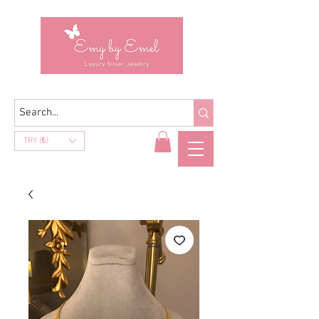
TRY (₺)