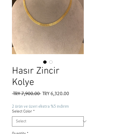
Hasır Zincir
Kolye
Regular
Sale
 TRY 7,900.00 
TRY 6,320.00
Price
Price
2 ürün ve üzeri ekstra %5 indirim
Select Color
*
Quantity
*