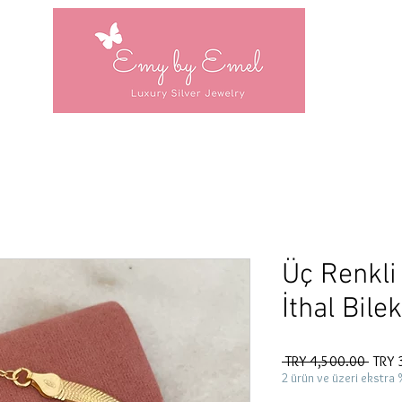
Üç Renkli P
İthal Bilek
Regul
 TRY 4,500.00 
TRY 
Price
2 ürün ve üzeri ekstra 