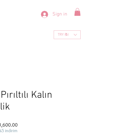
Sign in
TRY (₺)
ırıltılı Kalın
lik
ar
Sale
3,600.00
Price
%5 indirim