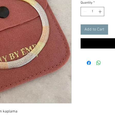
Quantity
*
Add to Cart
ın kaplama