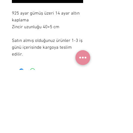
925 ayar gümüş üzeri 14 ayar altın 
kaplama

Zincir uzunluğu 40+5 cm 

Satın almış olduğunuz ürünler 1-3 iş 
günü içerisinde kargoya teslim 
edilir.
+90 531
922 98 30
Instagram Shop
Membership Agreement
Delivery and Return