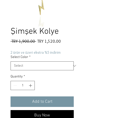
Şimşek Kolye
Regular
Sale
 TRY 1,900.00 
TRY 1,520.00
Price
Price
2 ürün ve üzeri ekstra %5 indirim
Select Color
*
Quantity
*
Add to Cart
Buy Now