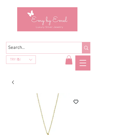
TRY (₺)