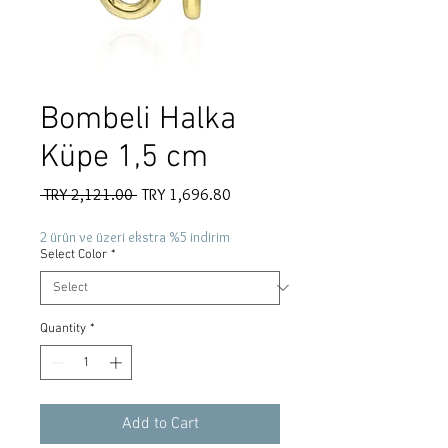
Bombeli Halka
Küpe 1,5 cm
Regular
Sale
 TRY 2,121.00 
TRY 1,696.80
Price
Price
2 ürün ve üzeri ekstra %5 indirim
Select Color
*
Quantity
*
Add to Cart