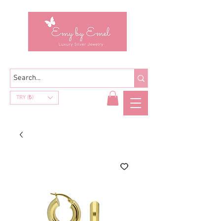
TRY (₺)