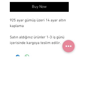
Buy Now
925 ayar gümüş üzeri 14 ayar altın
kaplama
Satın aldığınız ürünler 1-3 iş günü
içerisinde kargoya teslim edilir.
+90 531
922 98 30
Instagram Shop
Membership Agreement
Delivery and Return